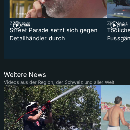
ZüriNews
ZüriNews
2 Min
2 Min
Street Parade setzt sich gegen
Tödlich
Detailhändler durch
Fussgän
Weitere News
Videos aus der Region, der Schweiz und aller Welt