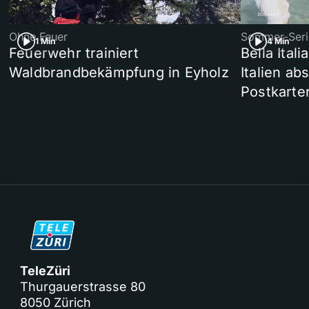
Ohne Feuer
Sommer-Seri
1 Min
4 Min
Feuerwehr trainiert
Bella Ital
Waldbrandbekämpfung in Eyholz
Italien ab
Postkarte
TeleZüri
Thurgauerstrasse 80
8050 Zürich