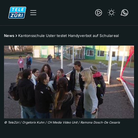
News
Kantonsschule Uster testet Handyverbot auf Schulareal
©
TeleZüri / Orgetorix Kuhn / CH Media Video Unit / Ramona Dosch-De Cesaris