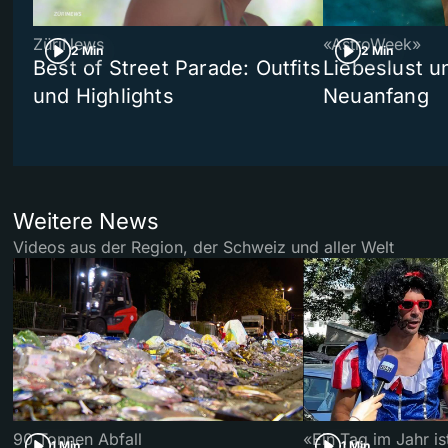
ZüriNews
«AstroWeek»
2 Min
2 Min
Best of Street Parade: Outfits
Liebeslust un
und Highlights
Neuanfang
Weitere News
Videos aus der Region, der Schweiz und aller Welt
90 Tonnen Abfall
«Ein Tag im Jahr i
1 Min
1 Min