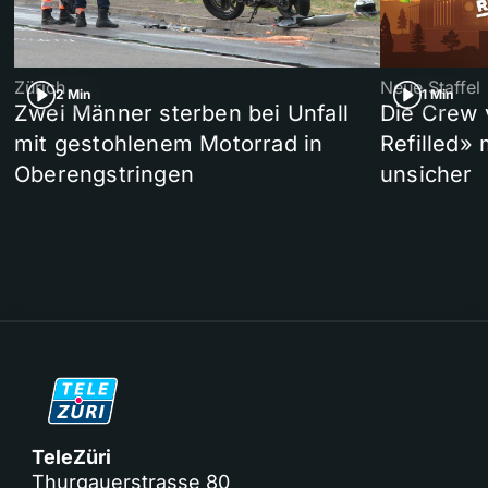
Zürich
Neue Staffel
2 Min
1 Min
Zwei Männer sterben bei Unfall
Die Crew 
mit gestohlenem Motorrad in
Refilled»
Oberengstringen
unsicher
TeleZüri
Thurgauerstrasse 80