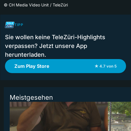
©
CH Media Video Unit / TeleZüri
TIPP
Sie wollen keine TeleZüri-Highlights
verpassen? Jetzt unsere App
herunterladen.
Zum Play Store
★ 4.7 von 5
Meistgesehen