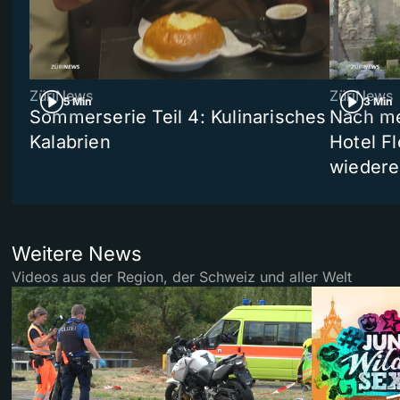
ZüriNews
ZüriNews
5 Min
3 Min
Sommerserie Teil 4: Kulinarisches
Nach me
Kalabrien
Hotel Fl
wiedere
Weitere News
Videos aus der Region, der Schweiz und aller Welt