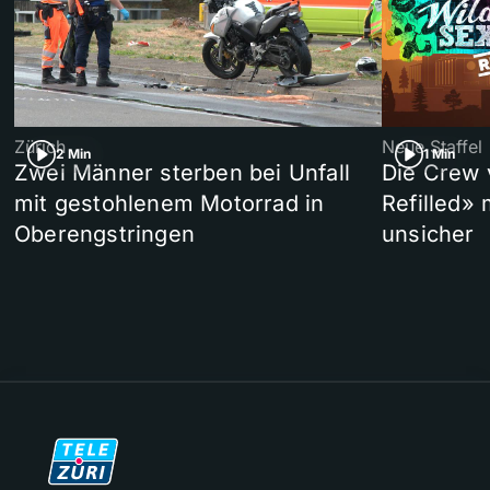
Zürich
Neue Staffel
2 Min
1 Min
Zwei Männer sterben bei Unfall
Die Crew 
mit gestohlenem Motorrad in
Refilled»
Oberengstringen
unsicher