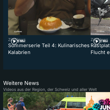
ZüriNews
ZüriNews
5 Min
2 Min
Sommerserie Teil 4: Kulinarisches
Rastpla
Kalabrien
Flucht e
Weitere News
Videos aus der Region, der Schweiz und aller Welt