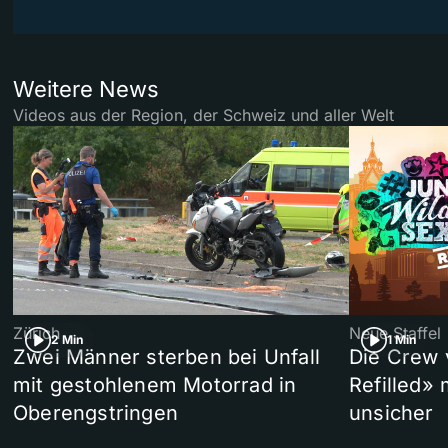
Weitere News
Videos aus der Region, der Schweiz und aller Welt
Zürich
Neue Staffel
2 Min
1 Min
Zwei Männer sterben bei Unfall
Die Crew 
mit gestohlenem Motorrad in
Refilled»
Oberengstringen
unsicher