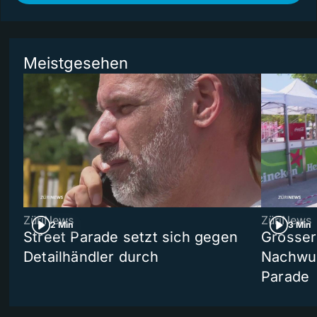
Meistgesehen
ZüriNews
ZüriNews
2 Min
3 Min
Street Parade setzt sich gegen
Grosser 
Detailhändler durch
Nachwuc
Parade