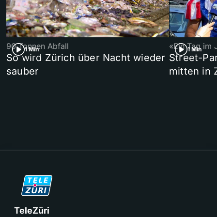
90 Tonnen Abfall
«Ein Tag im 
1 Min
1 Min
So wird Zürich über Nacht wieder
Street-P
sauber
mitten in 
TeleZüri