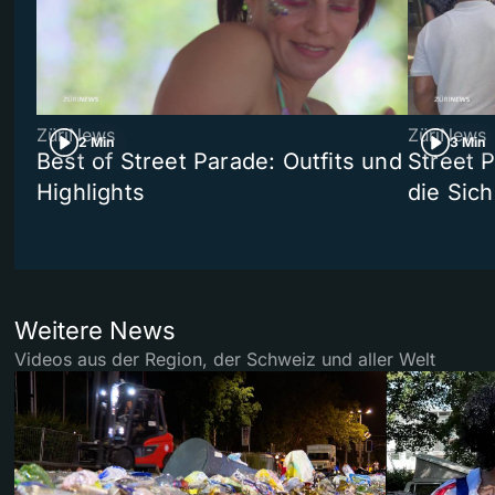
ZüriNews
ZüriNews
2 Min
3 Min
Best of Street Parade: Outfits und
Street 
Highlights
die Sich
Weitere News
Videos aus der Region, der Schweiz und aller Welt