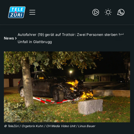
Autofahrer (19) gerät auf Trottoir: Zwei Personen sterben bei
News
Unfall in Glattbrugg
©
TeleZüri / Orgetorix Kuhn / CH Media Video Unit / Linus Bauer