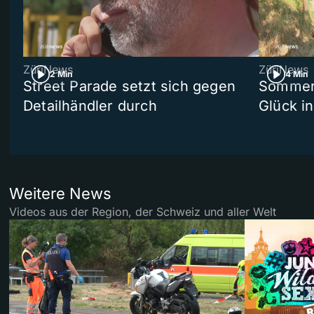
ZüriNews
ZüriNews
2 Min
4 Min
Street Parade setzt sich gegen
Sommers
Detailhändler durch
Glück i
Weitere News
Videos aus der Region, der Schweiz und aller Welt