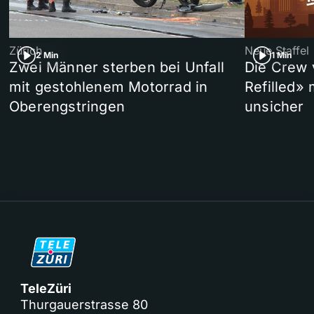
Zürich
Neue Staffel
2 Min
1 Min
Zwei Männer sterben bei Unfall
Die Crew 
mit gestohlenem Motorrad in
Refilled»
Oberengstringen
unsicher
TeleZüri
Thurgauerstrasse 80