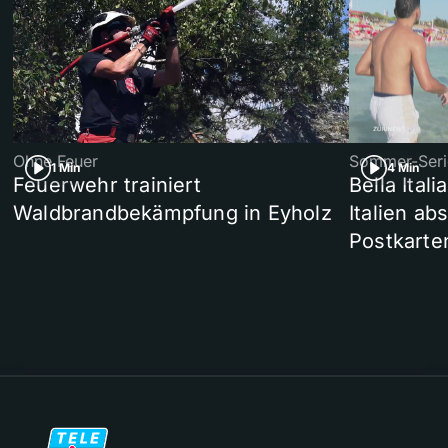
Ohne Feuer
Sommer-Seri
1 Min
4 Min
Feuerwehr trainiert
Bella Ital
Waldbrandbekämpfung in Eyholz
Italien ab
Postkarte