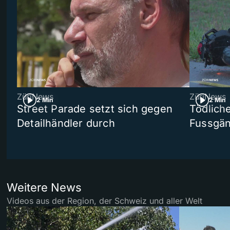
ZüriNews
ZüriNews
2 Min
2 Min
Street Parade setzt sich gegen
Tödlich
Detailhändler durch
Fussgän
Weitere News
Videos aus der Region, der Schweiz und aller Welt