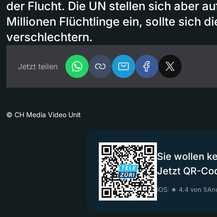
der Flucht. Die UN stellen sich aber auf
Millionen Flüchtlinge ein, sollte sich d
verschlechtern.
Jetzt teilen
©
CH Media Video Unit
Sie wollen k
Jetzt QR-Co
iOS: ★ 4.4 von 5
And