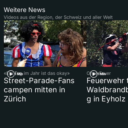
Weitere News
Videos aus der Region, der Schweiz und aller Welt
«Ein Tag im Jahr ist das okay»
Ohne Feuer
1 Min
1 Min
Street-Parade-Fans
Feuerwehr t
campen mitten in
Waldbrand
Zürich
g in Eyholz