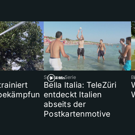
Sommer-Serie
B
4 Min
rainiert
Bella Italia: TeleZüri
bekämpfun
entdeckt Italien
abseits der
Postkartenmotive