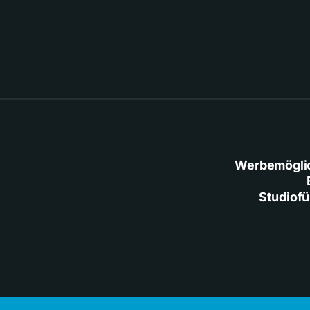
Werbemögli
Studiof