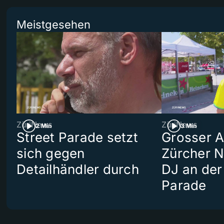
Meistgesehen
ZüriNews
ZüriNews
2 Min
3 Min
Street Parade setzt
Grosser Au
sich gegen
Zürcher 
Detailhändler durch
DJ an der
Parade