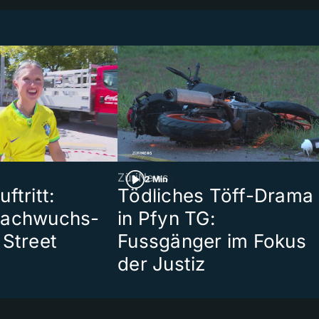
ZüriNews
2 Min
ftritt:
Tödliches Töff-Drama
Nachwuchs-
in Pfyn TG:
 Street
Fussgänger im Fokus
der Justiz