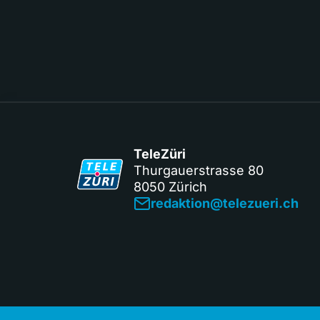
TeleZüri
Thurgauerstrasse 80
8050 Zürich
redaktion@telezueri.ch