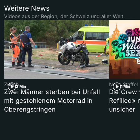
Weitere News
Videos aus der Region, der Schweiz und aller Welt
Zürich
Neue Staffel
2 Min
1 Min
Zwei Männer sterben bei Unfall
Die Crew 
mit gestohlenem Motorrad in
Refilled»
Oberengstringen
unsicher