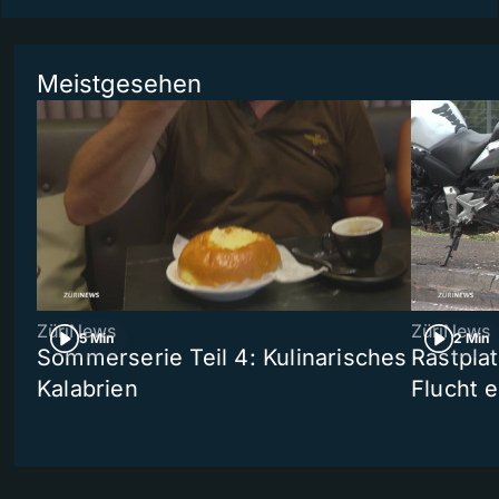
Meistgesehen
ZüriNews
ZüriNews
5 Min
2 Min
Sommerserie Teil 4: Kulinarisches
Rastpla
Kalabrien
Flucht e