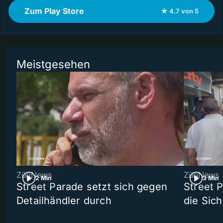
Zum Play Store
★ 4.7 von 5
Meistgesehen
ZüriNews
ZüriNews
2 Min
3 Min
Street Parade setzt sich gegen
Street 
Detailhändler durch
die Sich