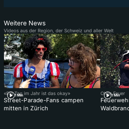
Weitere News
Videos aus der Region, der Schweiz und aller Welt
«Ein Tag im Jahr ist das okay»
Ohne Feuer
1 Min
1 Min
Street-Parade-Fans campen
Feuerwehr 
mitten in Zürich
Waldbrand