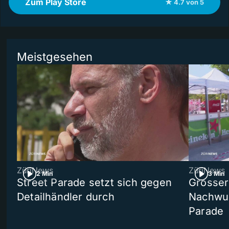
Zum Play Store
★ 4.7 von 5
Meistgesehen
ZüriNews
ZüriNews
2 Min
3 Min
Street Parade setzt sich gegen
Grosser 
Detailhändler durch
Nachwuc
Parade