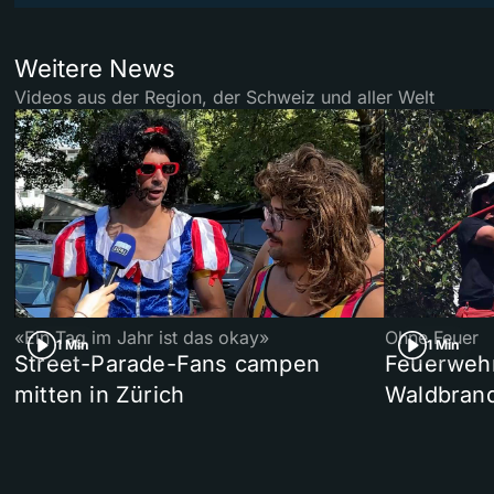
Weitere News
Videos aus der Region, der Schweiz und aller Welt
«Ein Tag im Jahr ist das okay»
Ohne Feuer
1 Min
1 Min
Street-Parade-Fans campen
Feuerwehr 
mitten in Zürich
Waldbrand