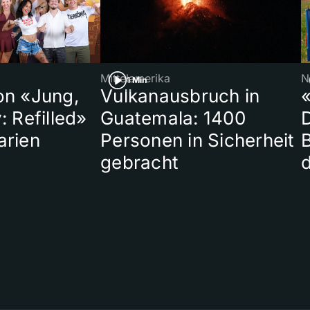
Mittelamerika
N
1 Min
on «Jung,
Vulkanausbruch in
«
: Refilled»
Guatemala: 1400
arien
Personen in Sicherheit
gebracht