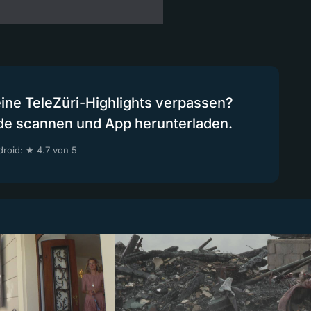
eine TeleZüri-Highlights verpassen?
de scannen und App herunterladen.
roid: ★ 4.7 von 5