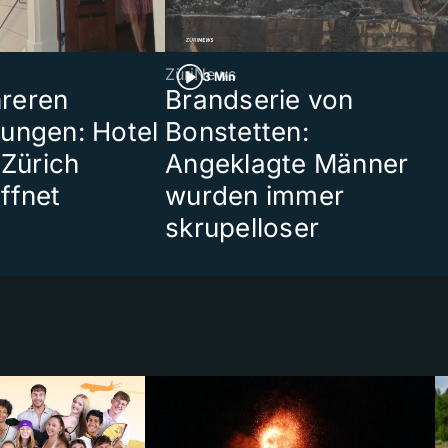
ZüriNews
3 Min
reren
Brandserie von
ungen: Hotel
Bonstetten:
 Zürich
Angeklagte Männer
ffnet
wurden immer
skrupelloser