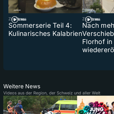
ZüriNews
ZüriNews
5 Min
3 Min
Sommerserie Teil 4:
Nach meh
Kulinarisches Kalabrien
Verschieb
Florhof in
wiedererö
Weitere News
Videos aus der Region, der Schweiz und aller Welt