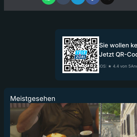
Sie wollen k
Jetzt QR-Co
iOS: ★ 4.4 von 5
And
Meistgesehen