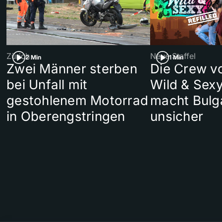
Zürich
Neue Staffel
2 Min
1 Min
Zwei Männer sterben
Die Crew v
bei Unfall mit
Wild & Sexy
gestohlenem Motorrad
macht Bulg
in Oberengstringen
unsicher