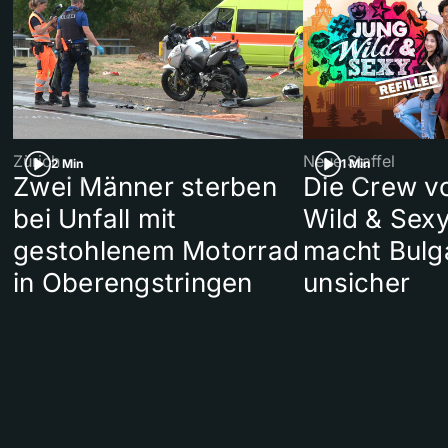
Zürich
Neue Staffel
2 Min
1 Min
Zwei Männer sterben
Die Crew v
bei Unfall mit
Wild & Sexy
gestohlenem Motorrad
macht Bulg
in Oberengstringen
unsicher