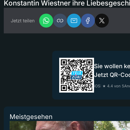
Konstantin Wiestner ihre Liebesgesch
Jetzt teilen
Sie wollen k
Jetzt QR-Co
iOS: ★ 4.4 von 5
And
Meistgesehen