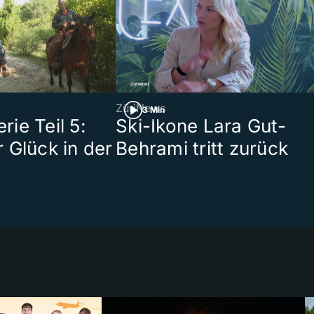
ZüriNews
3 Min
ie Teil 5:
Ski-Ikone Lara Gut-
 Glück in der
Behrami tritt zurück