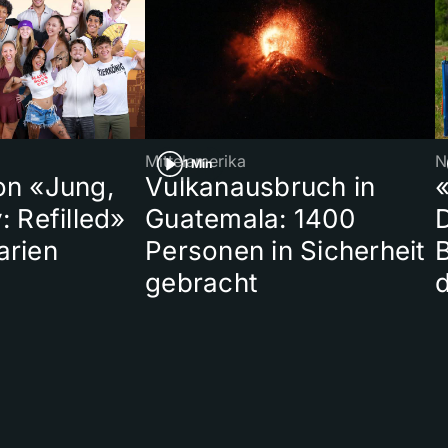
Mittelamerika
N
1 Min
on «Jung,
Vulkanausbruch in
«
: Refilled»
Guatemala: 1400
arien
Personen in Sicherheit
gebracht