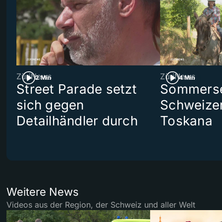
ZüriNews
ZüriNews
2 Min
4 Min
Street Parade setzt
Sommerser
sich gegen
Schweizer
Detailhändler durch
Toskana
Weitere News
Videos aus der Region, der Schweiz und aller Welt