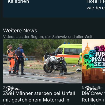
Kalabrien
Hotel Fl
wiedere
Weitere News
Videos aus der Region, der Schweiz und aller Welt
Zürich
Neue Staffel
2 Min
1 Min
Zwei Männer sterben bei Unfall
Die Crew 
mit gestohlenem Motorrad in
Refilled»