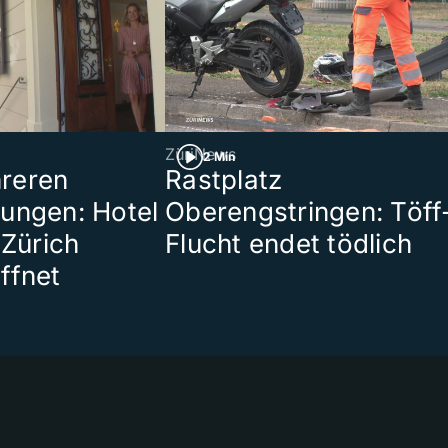
ZüriNews
2 Min
reren
Rastplatz
ungen: Hotel
Oberengstringen: Töff
 Zürich
Flucht endet tödlich
ffnet