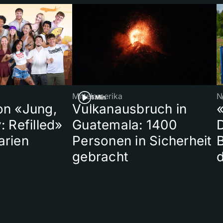
Mittelamerika
N
1 Min
on «Jung,
Vulkanausbruch in
«
: Refilled»
Guatemala: 1400
arien
Personen in Sicherheit
gebracht