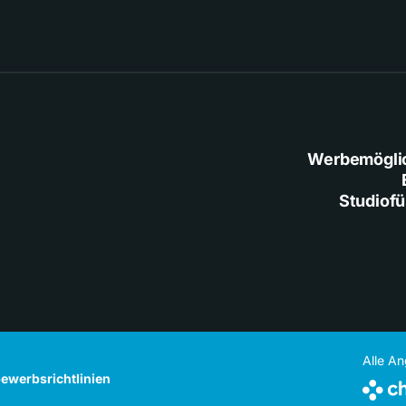
Werbemögli
Studiof
Alle A
ewerbsrichtlinien