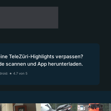
eine TeleZüri-Highlights verpassen?
de scannen und App herunterladen.
roid: ★ 4.7 von 5