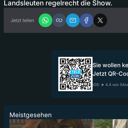
Landsleuten regelrecht die Show.
Jetzt teilen
Sie wollen k
Jetzt QR-Co
iOS: ★ 4.4 von 5
And
Meistgesehen