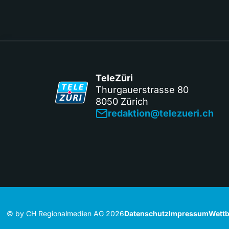
TeleZüri
Thurgauerstrasse 80
8050 Zürich
redaktion@telezueri.ch
© by CH Regionalmedien AG 2026
Datenschutz
Impressum
Wettb