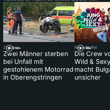
Zürich
Neue Staffel
2 Min
1 Min
Zwei Männer sterben
Die Crew v
bei Unfall mit
Wild & Sexy
gestohlenem Motorrad
macht Bulg
in Oberengstringen
unsicher