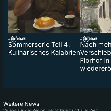
ZüriNews
ZüriNews
5 Min
3 Min
Sommerserie Teil 4:
Nach meh
Kulinarisches Kalabrien
Verschieb
Florhof in
wiedererö
Weitere News
Videos aus der Region, der Schweiz und aller Welt