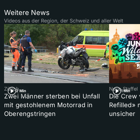
Weitere News
Videos aus der Region, der Schweiz und aller Welt
Zürich
Neue Staffel
2 Min
1 Min
Zwei Männer sterben bei Unfall
Die Crew 
mit gestohlenem Motorrad in
Refilled»
Oberengstringen
unsicher