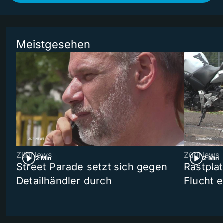
Meistgesehen
ZüriNews
ZüriNews
2 Min
2 Min
Street Parade setzt sich gegen
Rastpla
Detailhändler durch
Flucht e