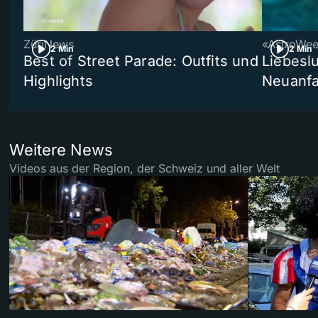
ZüriNews
«AstroWe
2 Min
2 Min
Best of Street Parade: Outfits und
Liebeslu
Highlights
Neuanf
Weitere News
Videos aus der Region, der Schweiz und aller Welt