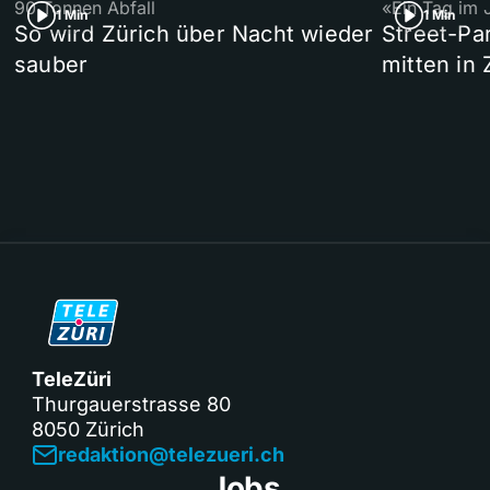
90 Tonnen Abfall
«Ein Tag im 
1 Min
1 Min
So wird Zürich über Nacht wieder
Street-P
sauber
mitten in 
TeleZüri
Thurgauerstrasse 80
8050 Zürich
redaktion@telezueri.ch
Jobs