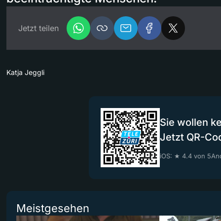
Jetzt teilen
Katja Jeggli
Sie wollen k
Jetzt QR-Co
iOS: ★ 4.4 von 5
And
Meistgesehen