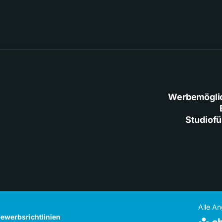
Werbemögli
Studiof
Alle A
ewerbsrichtlinien