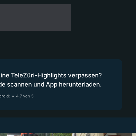
eine TeleZüri-Highlights verpassen?
de scannen und App herunterladen.
roid: ★ 4.7 von 5