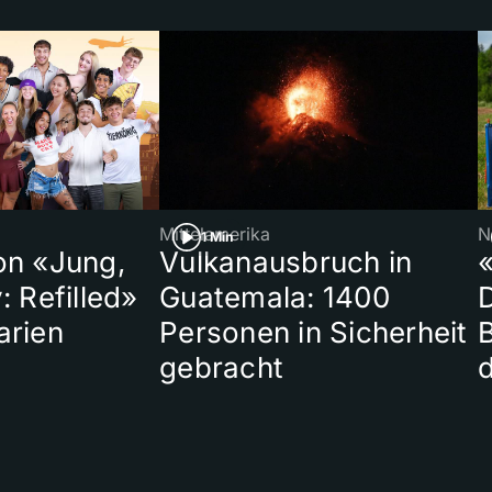
Mittelamerika
N
1 Min
on «Jung,
Vulkanausbruch in
«
: Refilled»
Guatemala: 1400
arien
Personen in Sicherheit
gebracht