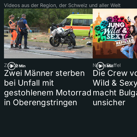
Videos aus der Region, der Schweiz und aller Welt
Zürich
Neue Staffel
2 Min
1 Min
Zwei Männer sterben
Die Crew v
bei Unfall mit
Wild & Sexy
gestohlenem Motorrad
macht Bulg
in Oberengstringen
unsicher