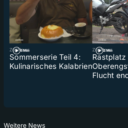
ZüriNews
ZüriNews
5 Min
2 Min
Sommerserie Teil 4:
Rastplatz
Kulinarisches Kalabrien
Oberengst
Flucht end
Weitere News