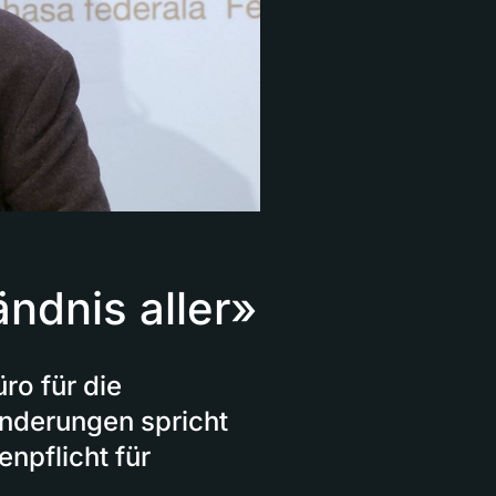
ndnis aller»
o für die
inderungen spricht
npflicht für