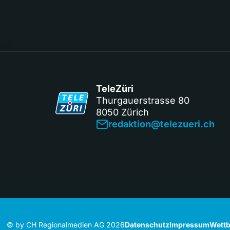
TeleZüri
Thurgauerstrasse 80
8050 Zürich
redaktion@telezueri.ch
© by CH Regionalmedien AG 2026
Datenschutz
Impressum
Wettb