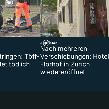
ZüriNews
3 Min
Nach mehreren
ringen: Töff-
Verschiebungen: Hote
et tödlich
Florhof in Zürich
wiedereröffnet