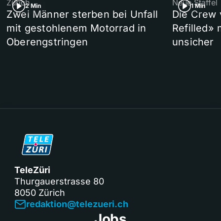
Zürich
Neue Staffel
2 Min
1 Min
Zwei Männer sterben bei Unfall
Die Crew 
mit gestohlenem Motorrad in
Refilled»
Oberengstringen
unsicher
TeleZüri
Thurgauerstrasse 80
8050 Zürich
redaktion@telezueri.ch
Jobs