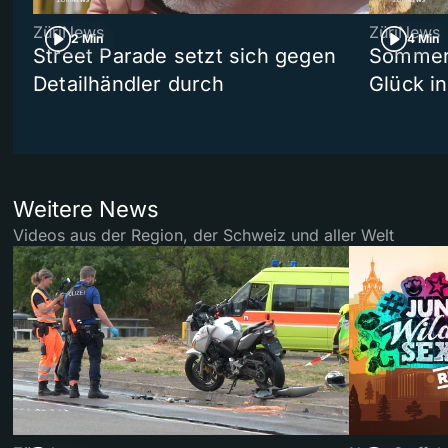
ZüriNews
ZüriNews
2 Min
4 Min
Street Parade setzt sich gegen
Sommers
Detailhändler durch
Glück i
Weitere News
Videos aus der Region, der Schweiz und aller Welt