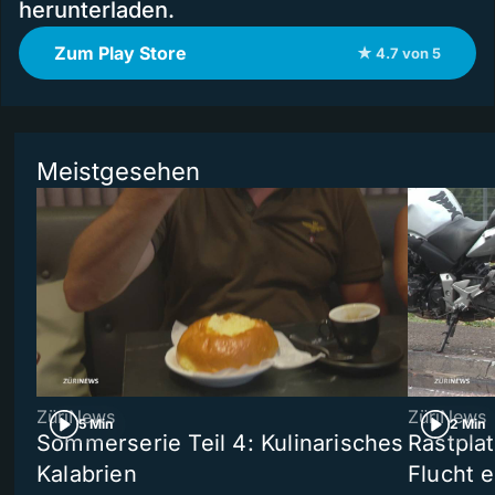
herunterladen.
Zum Play Store
★ 4.7 von 5
Meistgesehen
ZüriNews
ZüriNews
5 Min
2 Min
Sommerserie Teil 4: Kulinarisches
Rastpla
Kalabrien
Flucht e