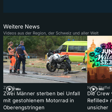
Weitere News
Videos aus der Region, der Schweiz und aller Welt
Zürich
Neue Staffel
2 Min
1 Min
Zwei Männer sterben bei Unfall
Die Crew 
mit gestohlenem Motorrad in
Refilled»
Oberengstringen
unsicher