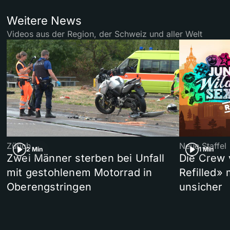
Weitere News
Videos aus der Region, der Schweiz und aller Welt
Zürich
Neue Staffel
2 Min
1 Min
Zwei Männer sterben bei Unfall
Die Crew 
mit gestohlenem Motorrad in
Refilled»
Oberengstringen
unsicher