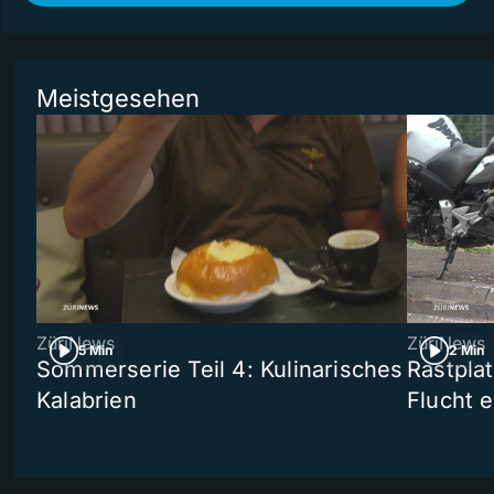
Meistgesehen
ZüriNews
ZüriNews
5 Min
2 Min
Sommerserie Teil 4: Kulinarisches
Rastpla
Kalabrien
Flucht e