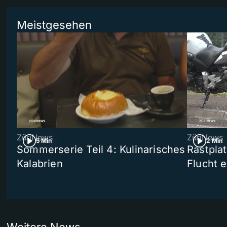
Meistgesehen
ZüriNews
ZüriNews
5 Min
2 Min
Sommerserie Teil 4: Kulinarisches
Rastpla
Kalabrien
Flucht e