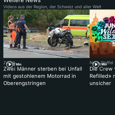
Weitere News
Videos aus der Region, der Schweiz und aller Welt
Zürich
Neue Staffel
2 Min
1 Min
Zwei Männer sterben bei Unfall
Die Crew 
mit gestohlenem Motorrad in
Refilled»
Oberengstringen
unsicher