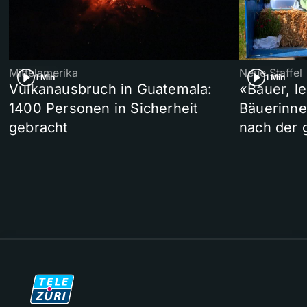
Mittelamerika
Neue Staffel
1 Min
1 Min
Vulkanausbruch in Guatemala:
«Bauer, l
1400 Personen in Sicherheit
Bäuerinne
gebracht
nach der 