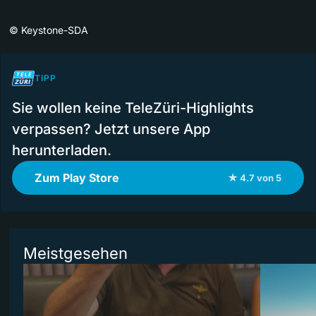
©
Keystone-SDA
TIPP
Sie wollen keine TeleZüri-Highlights
verpassen? Jetzt unsere App
herunterladen.
Zum Play Store
★ 4.7 von 5
Meistgesehen