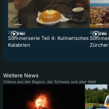
ZüriNews
ZüriNews
5 Min
4 Min
Sommerserie Teil 4: Kulinarisches
Sommer-
Kalabrien
Zürcher
Weitere News
Videos aus der Region, der Schweiz und aller Welt