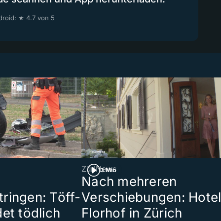
roid: ★ 4.7 von 5
ZüriNews
3 Min
Nach mehreren
ringen: Töff-
Verschiebungen: Hote
et tödlich
Florhof in Zürich