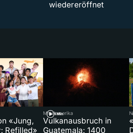
wiedereröffnet
Mittelamerika
N
1 Min
on «Jung,
Vulkanausbruch in
«
: Refilled»
Guatemala: 1400