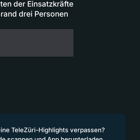
ten der Einsatzkräfte
rand drei Personen
eine TeleZüri-Highlights verpassen?
de scannen und App herunterladen.