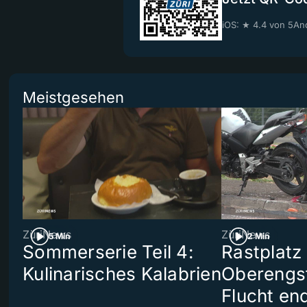
iOS: ★ 4.4 von 5
And
Meistgesehen
ZüriNews
ZüriNews
5 Min
2 Min
Sommerserie Teil 4:
Rastplatz
Kulinarisches Kalabrien
Oberengst
Flucht end