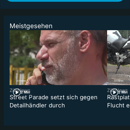
Meistgesehen
ZüriNews
ZüriNews
2 Min
2 Min
Street Parade setzt sich gegen
Rastpla
Detailhändler durch
Flucht e