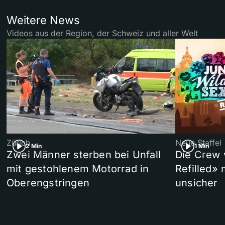
Weitere News
Videos aus der Region, der Schweiz und aller Welt
Zürich
Neue Staffel
2 Min
1 Min
Zwei Männer sterben bei Unfall
Die Crew 
mit gestohlenem Motorrad in
Refilled»
Oberengstringen
unsicher