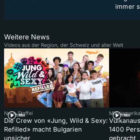
immer s
Weitere News
Videos aus der Region, der Schweiz und aller Welt
Neue Staffel
Mittelamerik
1 Min
1 Min
Die Crew von «Jung, Wild & Sexy:
Vulkanaus
Refilled» macht Bulgarien
1400 Pers
unsicher
gebracht