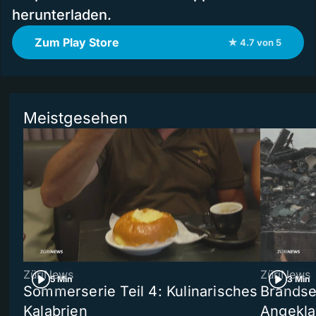
herunterladen.
Zum Play Store
★ 4.7 von 5
Meistgesehen
ZüriNews
ZüriNews
5 Min
3 Min
Sommerserie Teil 4: Kulinarisches
Brandse
Kalabrien
Angekla