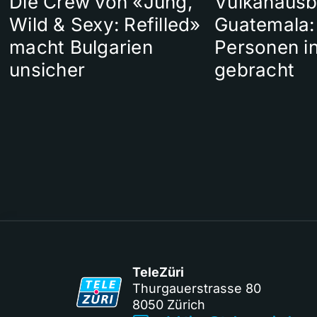
Die Crew von «Jung,
Vulkanausb
Wild & Sexy: Refilled»
Guatemala:
macht Bulgarien
Personen in
unsicher
gebracht
TeleZüri
Thurgauerstrasse 80
8050 Zürich