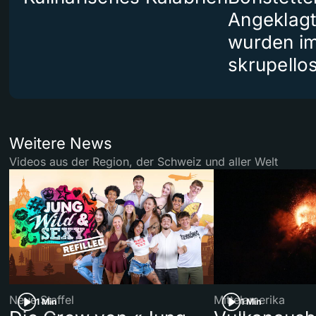
Angeklag
wurden i
skrupello
Weitere News
Videos aus der Region, der Schweiz und aller Welt
Neue Staffel
Mittelamerika
1 Min
1 Min