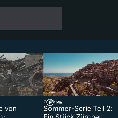
ZüriNews
4 Min
e von
Sommer-Serie Teil 2:
n:
Ein Stück Zürcher