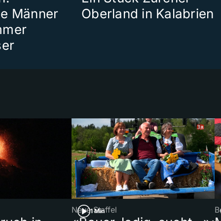
te Männer
Oberland in Kalabrien
mmer
ser
Neue Staffel
B
1 Min