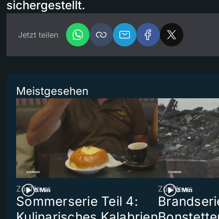
sichergestellt.
Jetzt teilen
Meistgesehen
ZüriNews
ZüriNews
5 Min
3 Min
Sommerserie Teil 4:
Brandseri
Kulinarisches Kalabrien
Bonstette