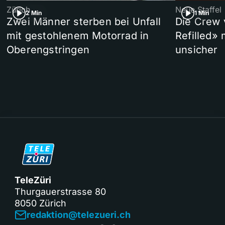
Zürich
Neue Staffel
2 Min
1 Min
Zwei Männer sterben bei Unfall
Die Crew 
mit gestohlenem Motorrad in
Refilled»
Oberengstringen
unsicher
TeleZüri
Thurgauerstrasse 80
8050 Zürich
redaktion@telezueri.ch