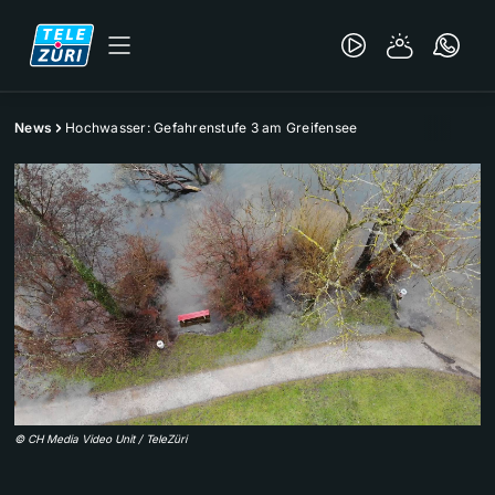
News
Hochwasser: Gefahrenstufe 3 am Greifensee
©
CH Media Video Unit / TeleZüri