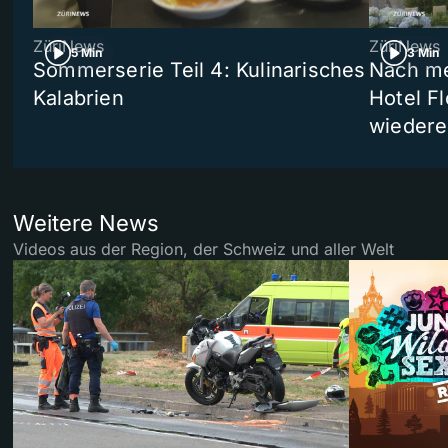
ZüriNews
ZüriNews
5 Min
3 Min
Sommerserie Teil 4: Kulinarisches
Nach me
Kalabrien
Hotel Fl
wiedere
Weitere News
Videos aus der Region, der Schweiz und aller Welt