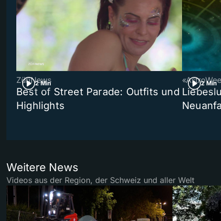
ZüriNews
«AstroWe
2 Min
2 Min
Best of Street Parade: Outfits und
Liebeslu
Highlights
Neuanf
Weitere News
Videos aus der Region, der Schweiz und aller Welt