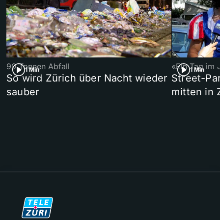
90 Tonnen Abfall
«Ein Tag im 
1 Min
1 Min
So wird Zürich über Nacht wieder
Street-P
sauber
mitten in 