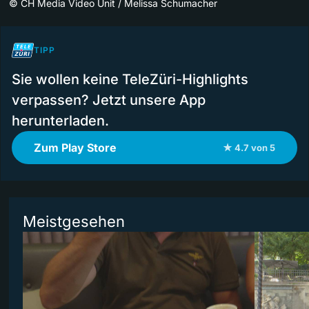
©
CH Media Video Unit / Melissa Schumacher
TIPP
Sie wollen keine TeleZüri-Highlights
verpassen? Jetzt unsere App
herunterladen.
Zum Play Store
★ 4.7 von 5
Meistgesehen