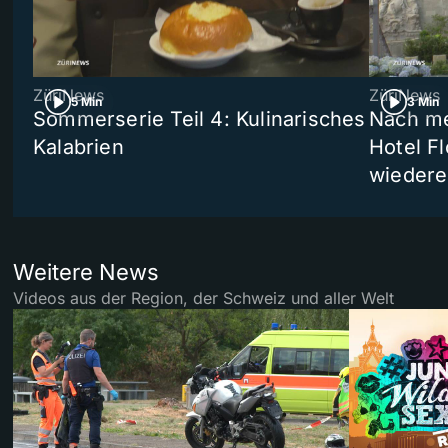
ZüriNews
ZüriNews
5 Min
3 Min
Sommerserie Teil 4: Kulinarisches
Nach me
Kalabrien
Hotel Fl
wiedere
Weitere News
Videos aus der Region, der Schweiz und aller Welt