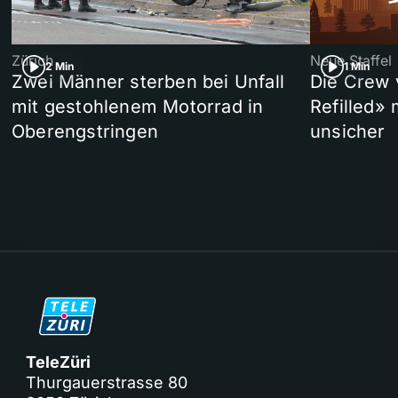
Zürich
Neue Staffel
2 Min
1 Min
Zwei Männer sterben bei Unfall
Die Crew 
mit gestohlenem Motorrad in
Refilled»
Oberengstringen
unsicher
TeleZüri
Thurgauerstrasse 80