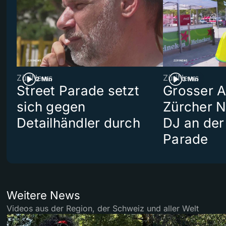
ZüriNews
ZüriNews
2 Min
3 Min
Street Parade setzt
Grosser Au
sich gegen
Zürcher 
Detailhändler durch
DJ an der
Parade
Weitere News
Videos aus der Region, der Schweiz und aller Welt