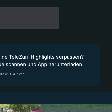
eine TeleZüri-Highlights verpassen?
de scannen und App herunterladen.
roid: ★ 4.7 von 5