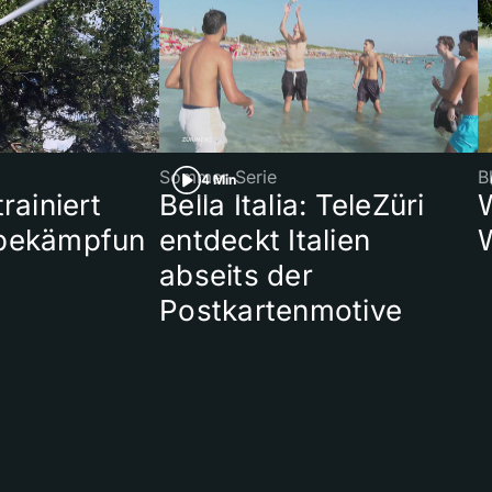
Sommer-Serie
B
4 Min
rainiert
Bella Italia: TeleZüri
bekämpfun
entdeckt Italien
abseits der
Postkartenmotive