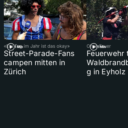
«Ein Tag im Jahr ist das okay»
Ohne Feuer
1 Min
1 Min
Street-Parade-Fans
Feuerwehr t
campen mitten in
Waldbrand
Zürich
g in Eyholz