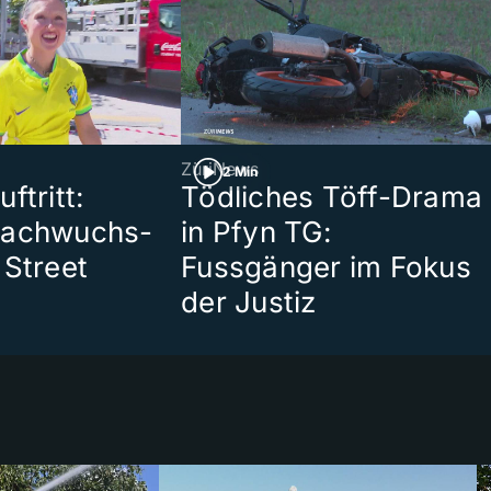
ZüriNews
2 Min
ftritt:
Tödliches Töff-Drama
Nachwuchs-
in Pfyn TG:
 Street
Fussgänger im Fokus
der Justiz