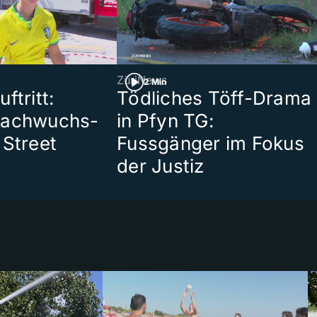
ZüriNews
2 Min
ftritt:
Tödliches Töff-Drama
Nachwuchs-
in Pfyn TG:
 Street
Fussgänger im Fokus
der Justiz