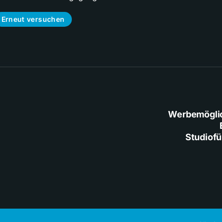
Erneut versuchen
Werbemögli
Studiof