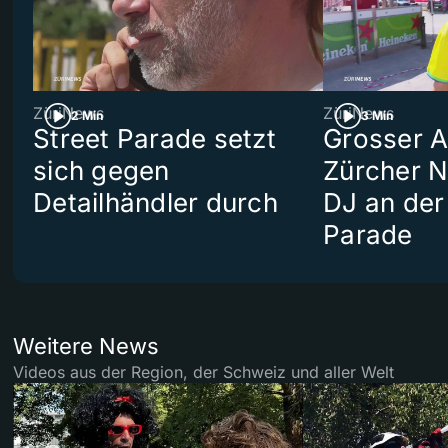
ZüriNews
ZüriNews
2 Min
3 Min
Street Parade setzt
Grosser Au
sich gegen
Zürcher 
Detailhändler durch
DJ an der
Parade
Weitere News
Videos aus der Region, der Schweiz und aller Welt