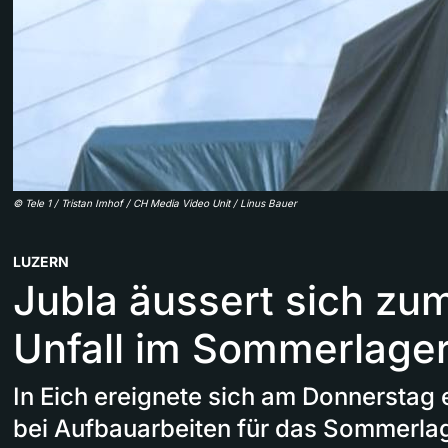
©
Tele 1 / Tristan Imhof / CH Media Video Unit / Linus Bauer
LUZERN
Jubla äussert sich zu
Unfall im Sommerlager
In Eich ereignete sich am Donnerstag e
bei Aufbauarbeiten für das Sommerlag