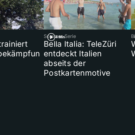
Sommer-Serie
B
4 Min
rainiert
Bella Italia: TeleZüri
bekämpfun
entdeckt Italien
abseits der
Postkartenmotive