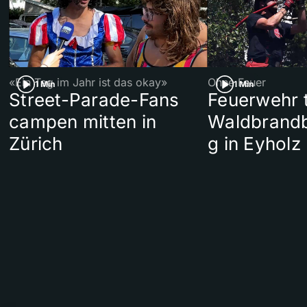
«Ein Tag im Jahr ist das okay»
Ohne Feuer
1 Min
1 Min
Street-Parade-Fans
Feuerwehr t
campen mitten in
Waldbrand
Zürich
g in Eyholz