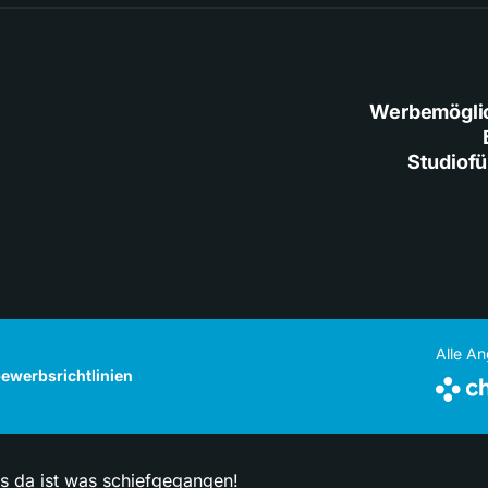
Werbemögli
Studiof
Alle A
ewerbsrichtlinien
ps da ist was schiefgegangen!