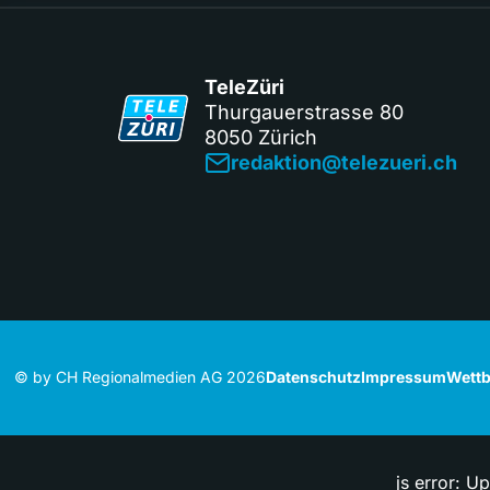
TeleZüri
Thurgauerstrasse 80
8050 Zürich
redaktion@telezueri.ch
© by CH Regionalmedien AG 2026
Datenschutz
Impressum
Wettb
js error: U