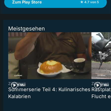
Zum Play Store
★ 4.7 von 5
Meistgesehen
ZüriNews
ZüriNews
5 Min
2 Min
Sommerserie Teil 4: Kulinarisches
Rastpla
Kalabrien
Flucht e