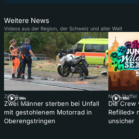
Weitere News
Videos aus der Region, der Schweiz und aller Welt
Zürich
Neue Staffel
2 Min
1 Min
Zwei Männer sterben bei Unfall
Die Crew 
mit gestohlenem Motorrad in
Refilled»
Oberengstringen
unsicher