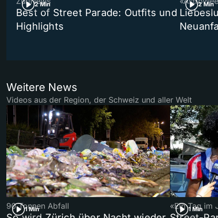
ZüriNews
«AstroWe
2 Min
2 Min
Best of Street Parade: Outfits und
Liebeslu
Highlights
Neuanf
Weitere News
Videos aus der Region, der Schweiz und aller Welt
90 Tonnen Abfall
«Ein Tag im 
1 Min
1 Min
So wird Zürich über Nacht wieder
Street-P