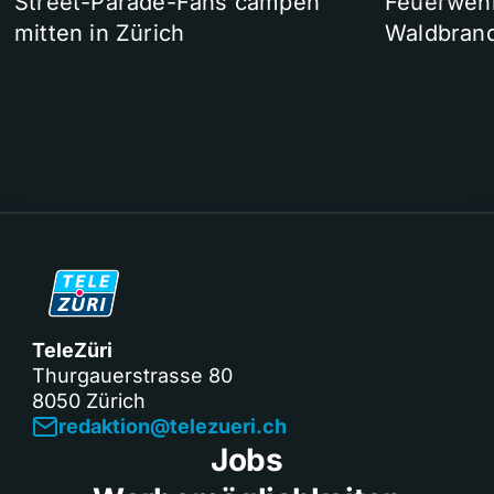
Street-Parade-Fans campen
Feuerwehr 
mitten in Zürich
Waldbrand
TeleZüri
Thurgauerstrasse 80
8050 Zürich
redaktion@telezueri.ch
Jobs