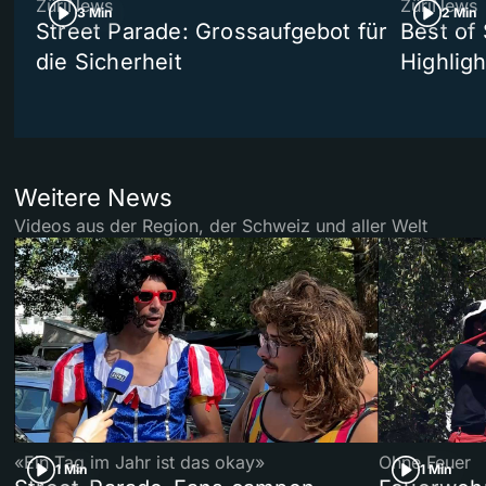
ZüriNews
ZüriNews
3 Min
2 Min
Street Parade: Grossaufgebot für
Best of 
die Sicherheit
Highligh
Weitere News
Videos aus der Region, der Schweiz und aller Welt
«Ein Tag im Jahr ist das okay»
Ohne Feuer
1 Min
1 Min