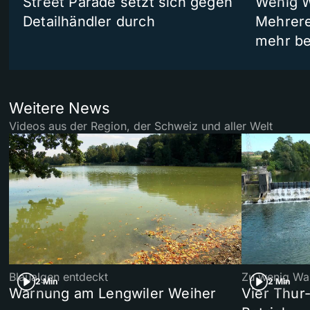
Street Parade setzt sich gegen
Wenig W
Detailhändler durch
Mehrere
mehr be
Weitere News
Videos aus der Region, der Schweiz und aller Welt
Blaualgen entdeckt
Zu wenig Wa
2 Min
2 Min
Warnung am Lengwiler Weiher
Vier Thur