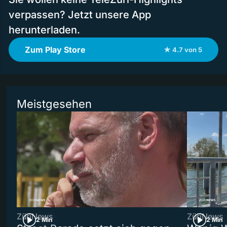
verpassen? Jetzt unsere App
herunterladen.
Zum Play Store
★ 4.7 von 5
Meistgesehen
ZüriNews
ZüriNews
2 Min
2 Min