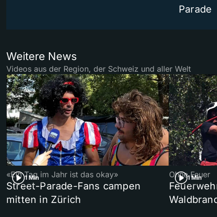
Parade
Weitere News
Videos aus der Region, der Schweiz und aller Welt
«Ein Tag im Jahr ist das okay»
Ohne Feuer
1 Min
1 Min
Street-Parade-Fans campen
Feuerwehr 
mitten in Zürich
Waldbrand