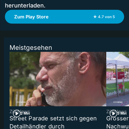
herunterladen.
Zum Play Store
★ 4.7 von 5
Meistgesehen
ZüriNews
ZüriNews
2 Min
3 Min
Street Parade setzt sich gegen
Grosser 
Detailhändler durch
Nachwuc