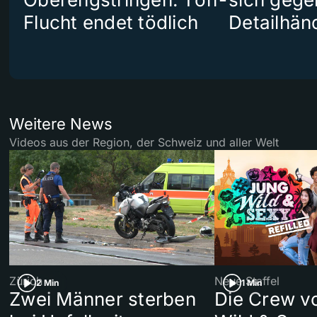
Flucht endet tödlich
Detailhän
Weitere News
Videos aus der Region, der Schweiz und aller Welt
Zürich
Neue Staffel
2 Min
1 Min
Zwei Männer sterben
Die Crew v