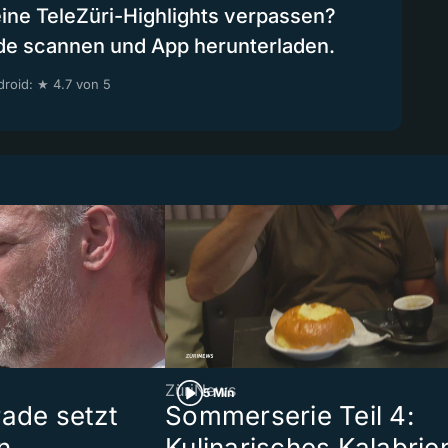
eine TeleZüri-Highlights verpassen?
de scannen und App herunterladen.
roid: ★ 4.7 von 5
ZüriNews
5 Min
rade setzt
Sommerserie Teil 4:
n
Kulinarisches Kalabrie