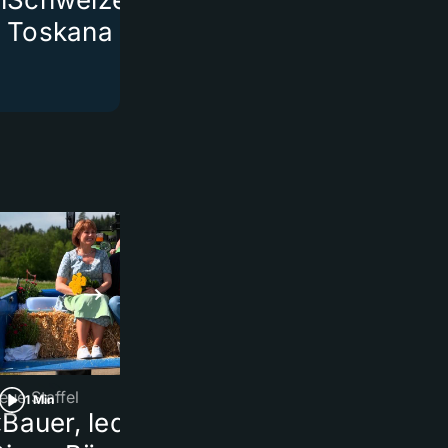
Toskana
eue Staffel
Beerdigung
1 Min
1 Min
Bauer, ledig, sucht…»:
Milan-Fans