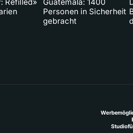
: Refilled»
Guatemala: 1400
arien
Personen in Sicherheit
gebracht
Werbemögli
Studiof