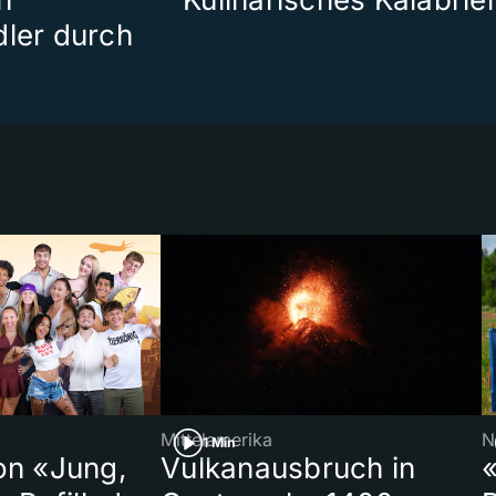
dler durch
Mittelamerika
N
1 Min
on «Jung,
Vulkanausbruch in
«