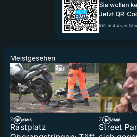
Sie wollen k
Jetzt QR-Co
iOS: ★ 4.4 von 5
And
Meistgesehen
ZüriNews
ZüriNews
2 Min
2 Min
Rastplatz
Street Pa
Oberengstringen: Töff-
sich gege