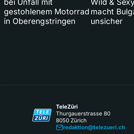
bei Unfall mit
Wild & Sexy
gestohlenem Motorrad
macht Bulg
in Oberengstringen
unsicher
TeleZüri
Thurgauerstrasse 80
8050 Zürich
redaktion@telezueri.ch