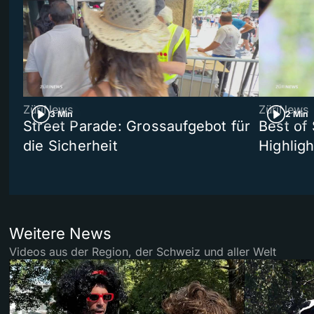
ZüriNews
ZüriNews
3 Min
2 Min
Street Parade: Grossaufgebot für
Best of 
die Sicherheit
Highligh
Weitere News
Videos aus der Region, der Schweiz und aller Welt