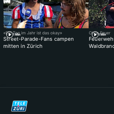
«Ein Tag im Jahr ist das okay»
Ohne Feuer
1 Min
1 Min
Street-Parade-Fans campen
Feuerwehr 
mitten in Zürich
Waldbrand