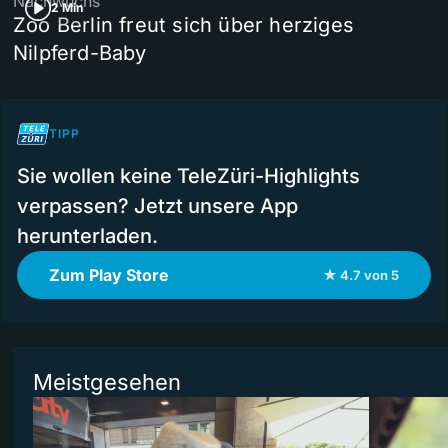
Nachwuchs
2 Min
Zoo Berlin freut sich über herziges
Nilpferd-Baby
TIPP
Sie wollen keine TeleZüri-Highlights
verpassen? Jetzt unsere App
herunterladen.
Zum Play Store
★ 4.7 von 5
Meistgesehen