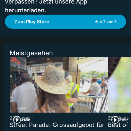
verpassen? Jetzt unsere App
herunterladen.
Zum Play Store
★ 4.7 von 5
Meistgesehen
ZüriNews
ZüriNews
3 Min
2 Min
Street Parade: Grossaufgebot für
Best of 