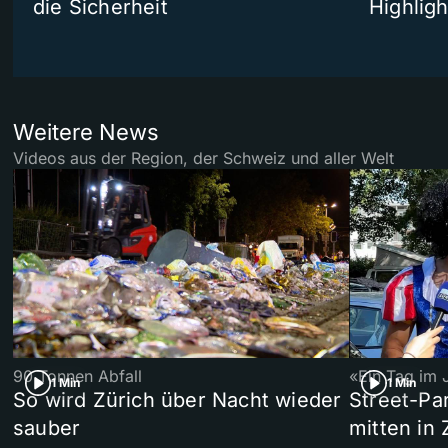
die Sicherheit
Highligh
Weitere News
Videos aus der Region, der Schweiz und aller Welt
90 Tonnen Abfall
«Ein Tag im 
1 Min
1 Min
So wird Zürich über Nacht wieder
Street-P
sauber
mitten in 