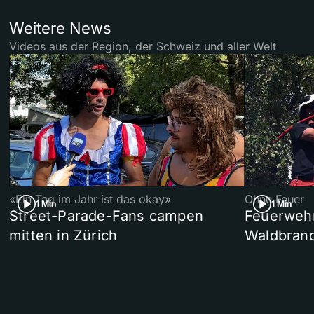
Weitere News
Videos aus der Region, der Schweiz und aller Welt
«Ein Tag im Jahr ist das okay»
Ohne Feuer
1 Min
1 Min
Street-Parade-Fans campen
Feuerwehr 
mitten in Zürich
Waldbrand