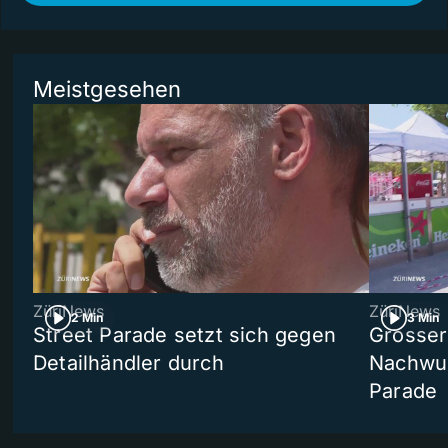
Meistgesehen
ZüriNews
ZüriNews
2 Min
3 Min
Street Parade setzt sich gegen
Grosser 
Detailhändler durch
Nachwuc
Parade