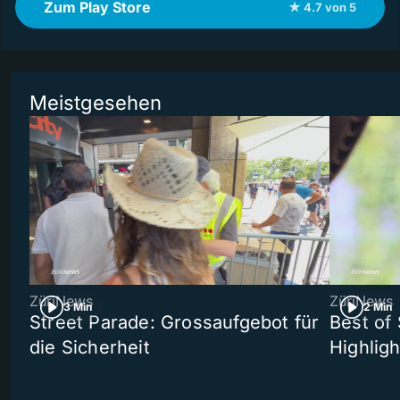
Zum Play Store
★ 4.7 von 5
Meistgesehen
ZüriNews
ZüriNews
3 Min
2 Min
Street Parade: Grossaufgebot für
Best of 
die Sicherheit
Highligh