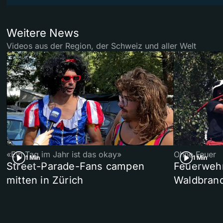
Weitere News
Videos aus der Region, der Schweiz und aller Welt
«Ein Tag im Jahr ist das okay»
Ohne Feuer
1 Min
1 Min
Street-Parade-Fans campen
Feuerwehr 
mitten in Zürich
Waldbrand