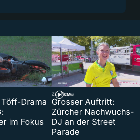
ZüriNews
3 Min
 Töff-Drama
Grosser Auftritt:
:
Zürcher Nachwuchs-
er im Fokus
DJ an der Street
Parade