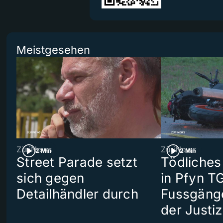
Meistgesehen
ZüriNews
ZüriNews
2 Min
2 Min
Street Parade setzt
Tödliches
sich gegen
in Pfyn TG
Detailhändler durch
Fussgäng
der Justiz