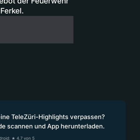
gebot der Feuerwehr
Ferkel.
eine TeleZüri-Highlights verpassen?
de scannen und App herunterladen.
roid: ★ 4.7 von 5