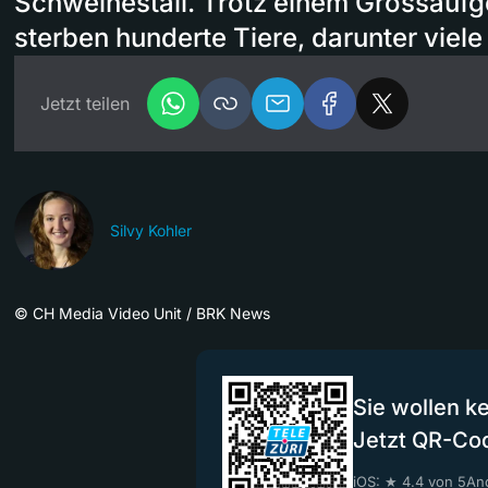
Schweinestall. Trotz einem Grossauf
sterben hunderte Tiere, darunter viele 
Jetzt teilen
Silvy Kohler
©
CH Media Video Unit / BRK News
Sie wollen k
Jetzt QR-Co
iOS: ★ 4.4 von 5
And