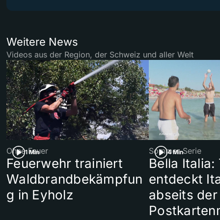
Weitere News
Videos aus der Region, der Schweiz und aller Welt
Ohne Feuer
Sommer-Serie
1 Min
4 Min
Feuerwehr trainiert
Bella Italia:
Waldbrandbekämpfun
entdeckt Ita
g in Eyholz
abseits der
Postkarten