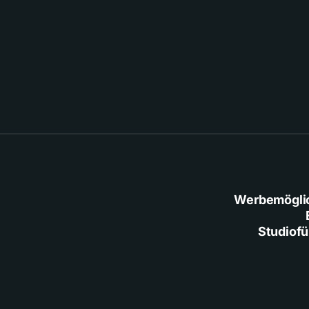
Werbemögli
Studiof