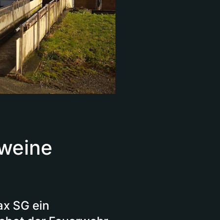
weine
ax SG ein