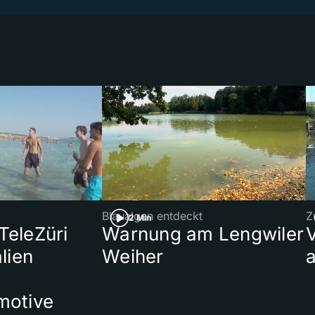
Blaualgen entdeckt
Z
2 Min
 TeleZüri
Warnung am Lengwiler
lien
Weiher
a
motive