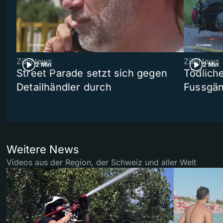
ZüriNews
ZüriNews
2 Min
2 Min
Street Parade setzt sich gegen
Tödlich
Detailhändler durch
Fussgän
Weitere News
Videos aus der Region, der Schweiz und aller Welt