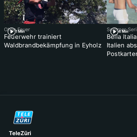
Ohne Feuer
Sommer-Seri
1 Min
4 Min
Feuerwehr trainiert
Bella Ital
Waldbrandbekämpfung in Eyholz
Italien ab
Postkarte
TeleZüri