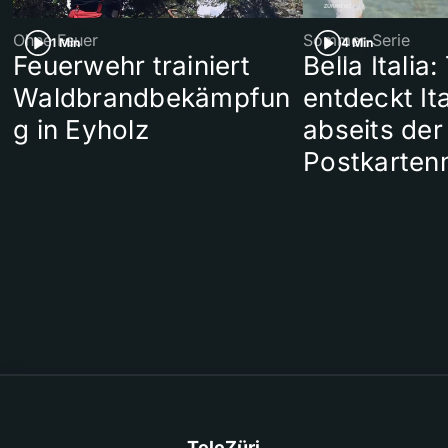
Ohne Feuer
Sommer-Serie
1 Min
4 Min
Feuerwehr trainiert
Bella Italia:
Waldbrandbekämpfun
entdeckt Ita
g in Eyholz
abseits der
Postkarten
TeleZüri