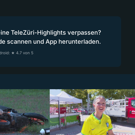
eine TeleZüri-Highlights verpassen?
de scannen und App herunterladen.
roid: ★ 4.7 von 5