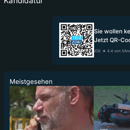
Kandidatur
Sie wollen k
Jetzt QR-Co
iOS: ★ 4.4 von 5
And
Meistgesehen