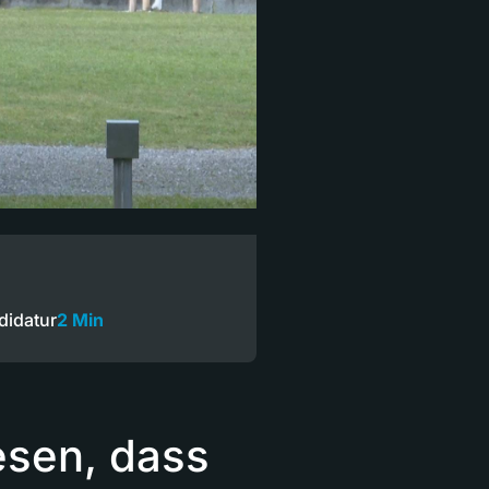
didatur
2 Min
esen, dass