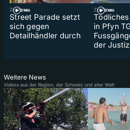
ZüriNews
ZüriNews
2 Min
2 Min
Street Parade setzt
Tödliches
sich gegen
in Pfyn TG
Detailhändler durch
Fussgäng
der Justiz
Weitere News
Videos aus der Region, der Schweiz und aller Welt