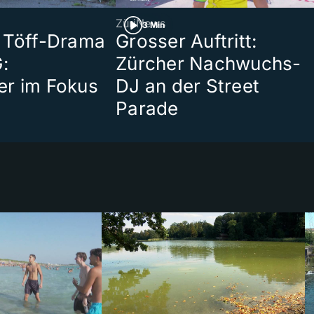
ZüriNews
3 Min
 Töff-Drama
Grosser Auftritt:
:
Zürcher Nachwuchs-
er im Fokus
DJ an der Street
Parade