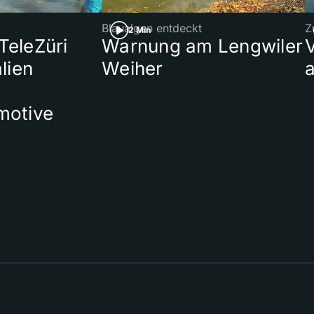
Blaualgen entdeckt
Z
2 Min
 TeleZüri
Warnung am Lengwiler
lien
Weiher
a
motive