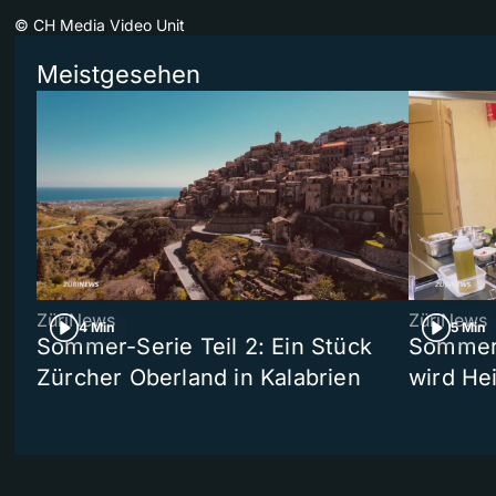
©
CH Media Video Unit
Meistgesehen
ZüriNews
ZüriNews
4 Min
5 Min
Sommer-Serie Teil 2: Ein Stück
Sommer-
Zürcher Oberland in Kalabrien
wird He