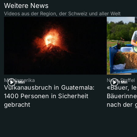
Weitere News
Videos aus der Region, der Schweiz und aller Welt
Mittelamerika
Neue Staffel
1 Min
1 Min
Vulkanausbruch in Guatemala:
«Bauer, l
1400 Personen in Sicherheit
Bäuerinne
gebracht
nach der 