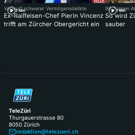
Vorwurf schwerer Vermögensdelikte
90 Tonnen Ab
2 Min
1 Min
Ex-Raiffeisen-Chef Pierin Vincenz
So wird Z
trifft am Zürcher Obergericht ein
sauber
TeleZüri
Thurgauerstrasse 80
8050 Zürich
redaktion@telezueri.ch