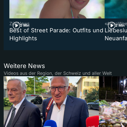
ZüriNews
«AstroWe
2 Min
2 Min
Best of Street Parade: Outfits und
Liebeslu
Highlights
Neuanf
Weitere News
Videos aus der Region, der Schweiz und aller Welt