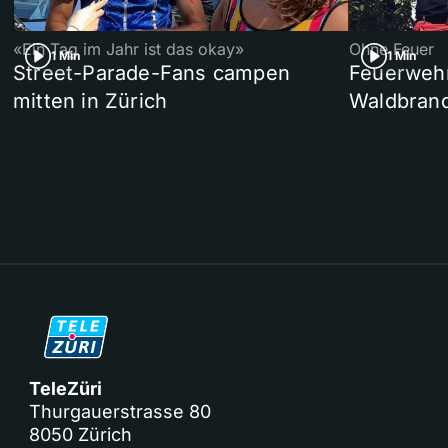
«Ein Tag im Jahr ist das okay»
Ohne Feuer
1 Min
1 Min
Street-Parade-Fans campen
Feuerwehr 
mitten in Zürich
Waldbrand
TeleZüri
Thurgauerstrasse 80
8050 Zürich