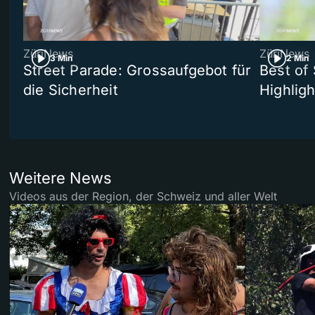
ZüriNews
ZüriNews
3 Min
2 Min
Street Parade: Grossaufgebot für
Best of 
die Sicherheit
Highligh
Weitere News
Videos aus der Region, der Schweiz und aller Welt