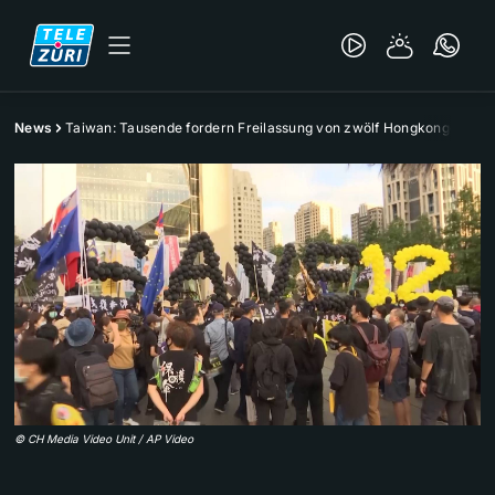
News
Taiwan: Tausende fordern Freilassung von zwölf Hongkongern
©
CH Media Video Unit / AP Video